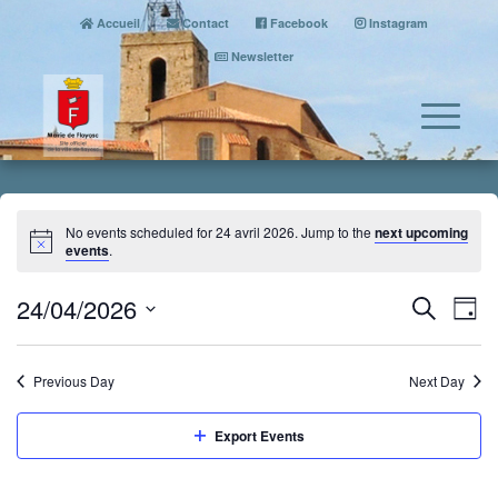
Accueil
Contact
Facebook
Instagram
Newsletter
No events scheduled for 24 avril 2026. Jump to the
next upcoming
events
.
Event
Eve
24/04/2026
Search
Day
Vi
Searc
Select
Nav
date.
and
Previous Day
Next Day
Views
Naviga
Export Events