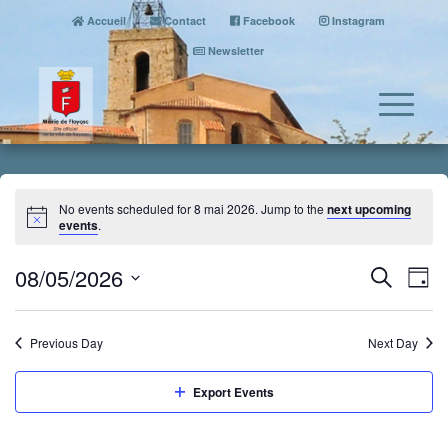
Accueil
Contact
Facebook
Instagram
Newsletter
No events scheduled for 8 mai 2026. Jump to the
next upcoming
events
.
Event
Eve
08/05/2026
Search
Day
Vi
Searc
Select
Nav
date.
and
Previous Day
Next Day
Views
Naviga
Export Events