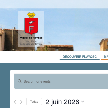
DÉCOUVRIR FLAYOSC
MA
Events
Enter
Search
Keyword.
and
Search
for
Views
2 juin 2026
Events
Today
Navigation
by