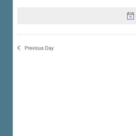
Select
Keyword.
date.
Previous Day