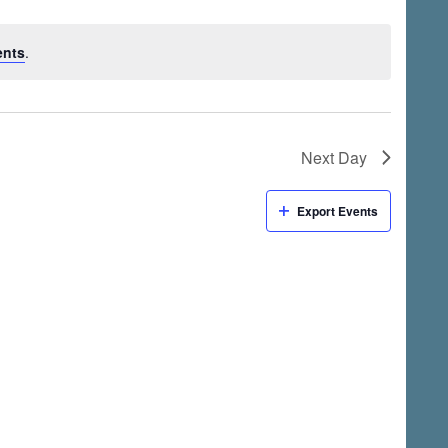
ents
.
Next Day
Export Events