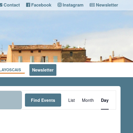
Contact
Facebook
Instagram
Newsletter
LAYOSCAIS
Newsletter
Event
Views
Find Events
List
Month
Day
Navigation