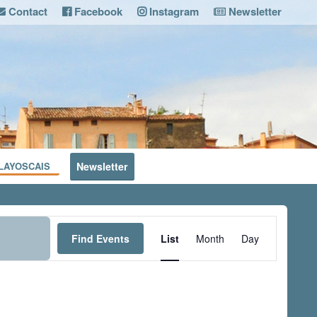
Contact
Facebook
Instagram
Newsletter
LAYOSCAIS
Newsletter
Event
Views
Find Events
List
Month
Day
Navigation