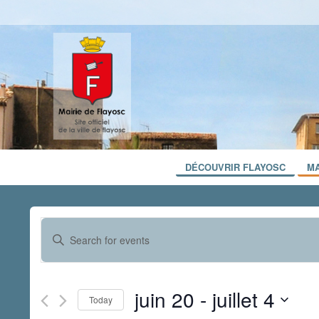
DÉCOUVRIR FLAYOSC
MA
Events
Enter
Search
Keyword.
and
Search
for
Views
juin 20
 - 
juillet 4
Events
Today
Navigation
by