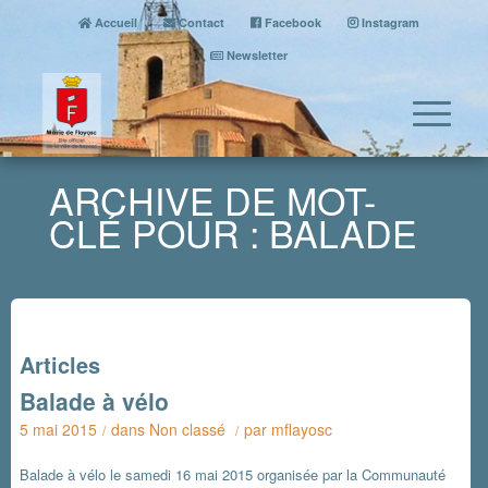
Accueil
Contact
Facebook
Instagram
Newsletter
ARCHIVE DE MOT-
CLÉ POUR : BALADE
Articles
Balade à vélo
5 mai 2015
dans
Non classé
par
mflayosc
/
/
Balade à vélo le samedi 16 mai 2015 organisée par la Communauté