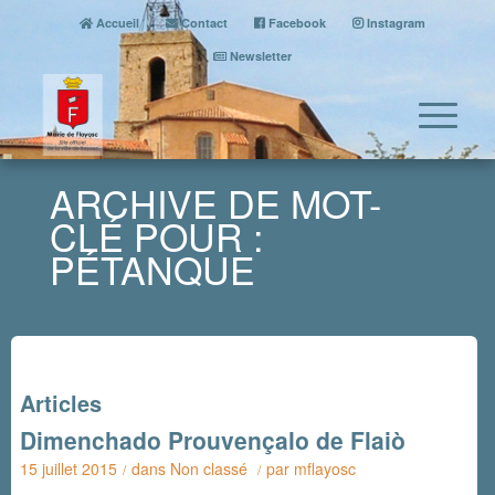
Accueil
Contact
Facebook
Instagram
Newsletter
ARCHIVE DE MOT-
CLÉ POUR :
PÉTANQUE
Articles
Dimenchado Prouvençalo de Flaiò
15 juillet 2015
dans
Non classé
par
mflayosc
/
/