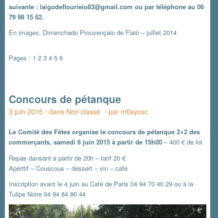
suivante : laigodeflourieio83@gmail.com ou par téléphone au 06
79 98 15 62.
En images, Dimenchado Prouvençalo de Flaiò – juillet 2014
Pages :
1
2
3
4
5
6
Concours de pétanque
3 juin 2015
dans
Non classé
par
mflayosc
/
/
Le Comité des Fêtes organise le concours de pétanque 2×2 des
commerçants, samedi 6 juin 2015 à partir de 15h00
– 400 € de lot
Repas dansant à partir de 20h – tarif 20 €
Apéritif – Couscous – dessert – vin – café
Inscription avant le 4 juin au Café de Paris 04 94 70 40 29 ou à la
Tulipe Noire 04 94 84 86 44