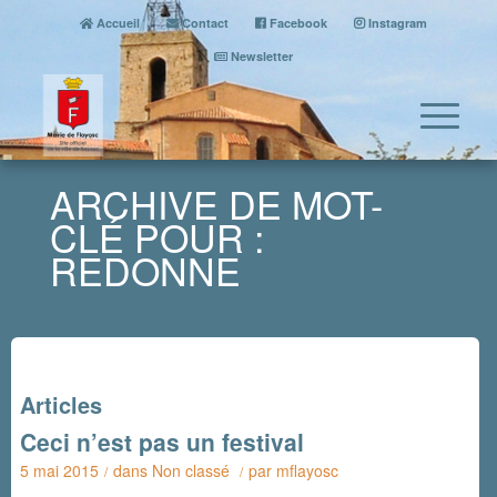
Accueil
Contact
Facebook
Instagram
Newsletter
ARCHIVE DE MOT-
CLÉ POUR :
REDONNE
Articles
Ceci n’est pas un festival
5 mai 2015
dans
Non classé
par
mflayosc
/
/