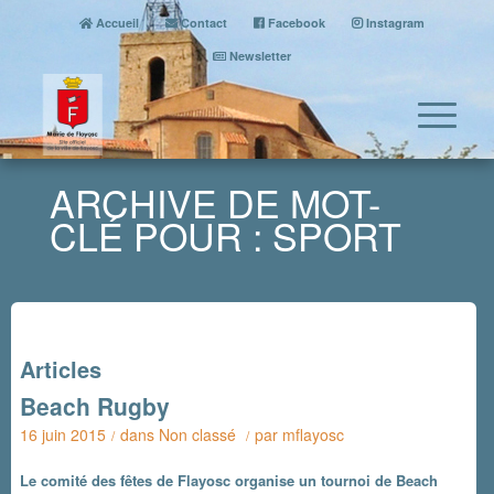
Accueil
Contact
Facebook
Instagram
Newsletter
ARCHIVE DE MOT-
CLÉ POUR : SPORT
Articles
Beach Rugby
16 juin 2015
dans
Non classé
par
mflayosc
/
/
Le comité des fêtes de Flayosc organise un tournoi de Beach