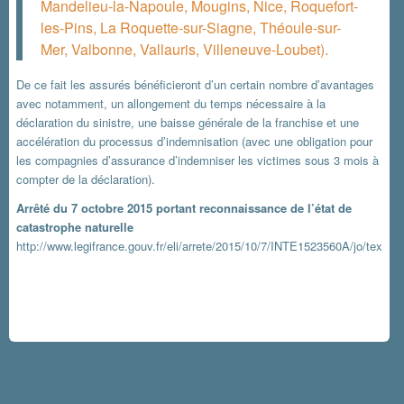
Mandelieu-la-Napoule, Mougins, Nice, Roquefort-
les-Pins, La Roquette-sur-Siagne, Théoule-sur-
Mer, Valbonne, Vallauris, Villeneuve-Loubet).
De ce fait les assurés bénéficieront d’un certain nombre d’avantages
avec notamment, un allongement du temps nécessaire à la
déclaration du sinistre, une baisse générale de la franchise et une
accélération du processus d’indemnisation (avec une obligation pour
les compagnies d’assurance d’indemniser les victimes sous 3 mois à
compter de la déclaration).
Arrêté du
7 octobre 2015
portant reconnaissance de l’état de
catastrophe naturelle
http://www.legifrance.gouv.fr/eli/arrete/2015/10/7/INTE1523560A/jo/texte