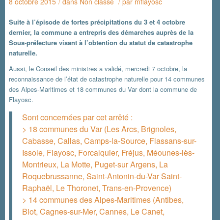
8 octobre 2015
dans
Non classé
par
mflayosc
/
/
Suite à l’épisode de fortes précipitations du 3 et 4 octobre
dernier, la commune a entrepris des démarches auprès de la
Sous-préfecture visant à l’obtention du statut de catastrophe
naturelle.
Aussi, le Conseil des ministres a validé, mercredi 7 octobre, la
reconnaissance de l’état de catastrophe naturelle pour 14 communes
des Alpes-Maritimes et 18 communes du Var dont la commune de
Flayosc.
Sont concernées par cet arrêté :
> 18 communes du Var (Les Arcs, Brignoles,
Cabasse, Callas, Camps-la-Source, Flassans-sur-
Issole, Flayosc, Forcalquier, Fréjus, Méounes-lès-
Montrieux, La Motte, Puget-sur Argens, La
Roquebrussanne, Saint-Antonin-du-Var Saint-
Raphaël, Le Thoronet, Trans-en-Provence)
> 14 communes des Alpes-Maritimes (Antibes,
Biot, Cagnes-sur-Mer, Cannes, Le Canet,