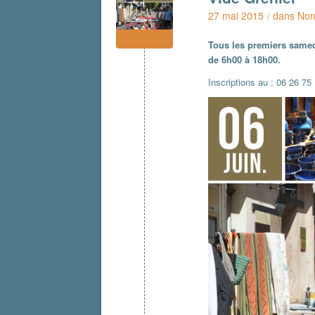
27 mai 2015
dans
Non
/
Tous les premiers samed
de 6h00 à 18h00.
Inscriptions au : 06 26 75