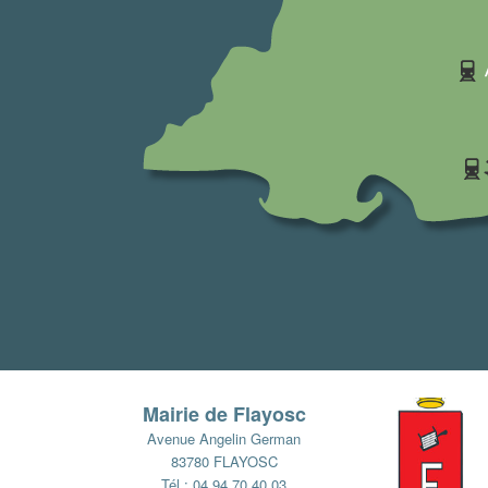
Mairie de Flayosc
Avenue Angelin German
83780 FLAYOSC
Tél : 04 94 70 40 03