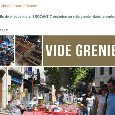
 classé
par
mflayosc
/
is de chaque mois, BROCANTIC organise un vide grenier dans le centre
 14 02