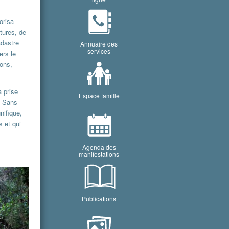
a
orisa
tures, de
adastre
Annuaire des
services
ers le
sons,
 prise
Espace famille
. Sans
nifique,
s et qui
Agenda des
manifestations
Publications