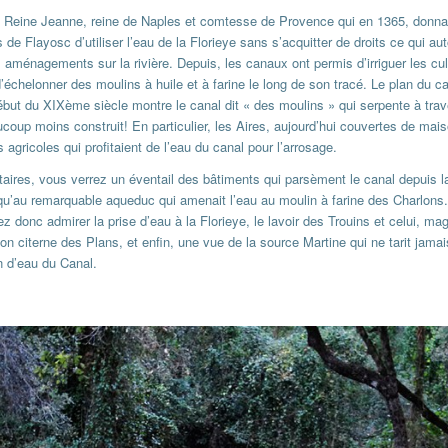
la Reine Jeanne, reine de Naples et comtesse de Provence qui en 1365, donn
s de Flayosc d’utiliser l’eau de la Florieye sans s’acquitter de droits ce qui aut
aménagements sur la rivière. Depuis, les canaux ont permis d’irriguer les cul
d’échelonner des moulins à huile et à farine le long de son tracé. Le plan du c
ébut du XIXème siècle montre le canal dit « des moulins » qui serpente à trav
eaucoup moins construit! En particulier, les Aires, aujourd’hui couvertes de mai
 agricoles qui profitaient de l’eau du canal pour l’arrosage.
res, vous verrez un éventail des bâtiments qui parsèment le canal depuis la
squ’au remarquable aqueduc qui amenait l’eau au moulin à farine des Charlons
z donc admirer la prise d’eau à la Florieye, le lavoir des Trouins et celui, mag
son citerne des Plans, et enfin, une vue de la source Martine qui ne tarit jamai
n d’eau du Canal.