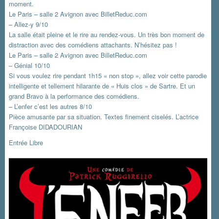
moment.
Le Paris – salle 2 Avignon avec BilletReduc.com
– Allez-y 9/10
La salle était pleine et le rire au rendez-vous. Un très bon moment de
distraction avec des comédiens attachants. N’hésitez pas !
Le Paris – salle 2 Avignon avec BilletReduc.com
– Génial 10/10
Si vous voulez rire pendant 1h15 « non stop », allez voir cette parodie
intelligente et tellement hilarante de « Huis clos » de Sartre. Et un
grand Bravo à la performance des comédiens.
– L’enfer c’est les autres 8/10
Pièce amusante par sa situation. Textes finement ciselés. L’actrice
Françoise DIDADOURIAN
Entrée Libre