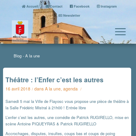
Accueil
Contact
Facebook
Instagram
Newsletter
Blog - A la une
Théâtre : l’Enfer c’est les autres
16 avril 2018
dans
A la une
,
agenda
/
/
Samedi 5 mai la Ville de Flayosc vous propose une pièce de théâtre à
la Salle Frédéric Mistral à 21h00 ! Entrée libre
L’enfer c’est les autres, une comédie de Patrick RUGIRELLO, mise en
scène Antoine PIQUEYRAS & Patrick RUGIRELLO
Accrochages, disputes, insultes, coups bas et coups de poing