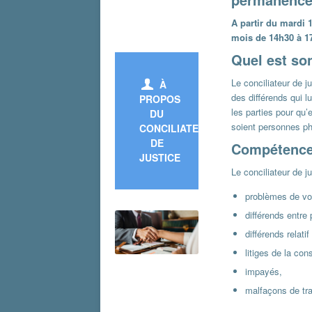
A partir du mardi
mois de 14h30 à 17
Quel est son
Le conciliateur de j
À
des différends qui l
PROPOS
les parties pour qu’e
DU
soient personnes p
CONCILIATEUR
DE
Compétenc
JUSTICE
Le conciliateur de j
problèmes de vo
différends entre 
différends relatif
litiges de la co
impayés,
malfaçons de tra