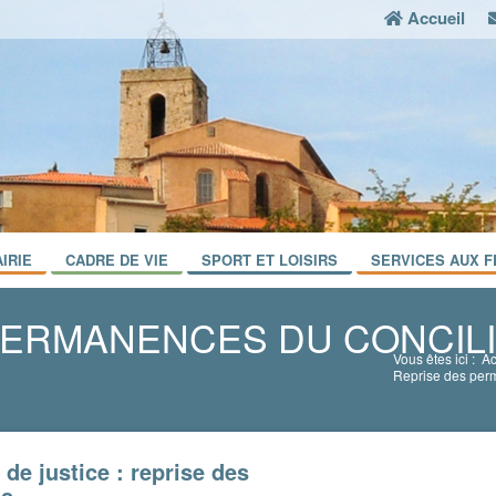
Accueil
IRIE
CADRE DE VIE
SPORT ET LOISIRS
SERVICES AUX F
PERMANENCES DU CONCIL
Vous êtes ici :
Ac
Reprise des perm
 de justice : reprise des
es