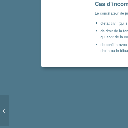
Cas d’inco
Le conciliateur de ju
d’état civil (qui
de droit de la fa
qui sont de la c
de conflits avec
droits ou le tribu
Alerte météo orange –
pluie inondation