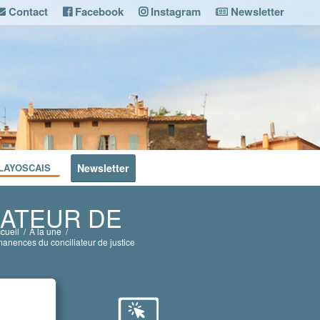
Contact
Facebook
Instagram
Newsletter
LAYOSCAIS
Newsletter
IATEUR DE
cueil
/
A la une
/
anences du conciliateur de justice