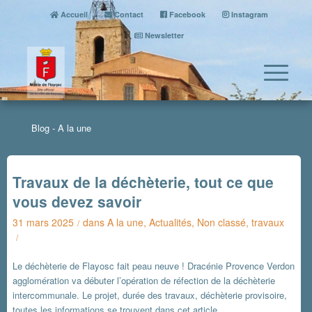
Accueil
Contact
Facebook
Instagram
Newsletter
Blog - A la une
Travaux de la déchèterie, tout ce que
vous devez savoir
31 mars 2025
dans
A la une
,
Actualités
,
Non classé
,
travaux
/
/
Le déchèterie de Flayosc fait peau neuve ! Dracénie Provence Verdon
agglomération va débuter l’opération de réfection de la déchèterie
intercommunale. Le projet, durée des travaux, déchèterie provisoire,
toutes les informations se trouvent dans cet article.