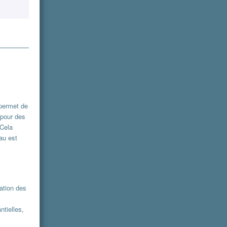
 permet de
 pour des
 Cela
au est
ation des
ntielles,