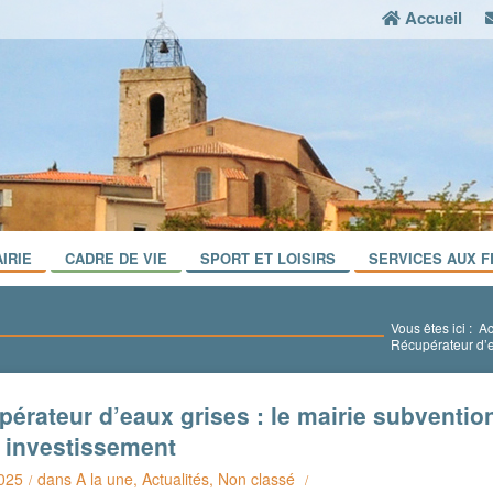
Accueil
IRIE
CADRE DE VIE
SPORT ET LOISIRS
SERVICES AUX F
Vous êtes ici :
Ac
Récupérateur d’ea
érateur d’eaux grises : le mairie subventio
e investissement
2025
dans
A la une
,
Actualités
,
Non classé
/
/