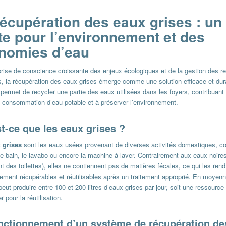
récupération des eaux grises : un
te pour l’environnement et des
nomies d’eau
prise de conscience croissante des enjeux écologiques et de la gestion des r
es, la récupération des eaux grises émerge comme une solution efficace et dur
ermet de recycler une partie des eaux utilisées dans les foyers, contribuant 
la consommation d’eau potable et à préserver l’environnement.
t-ce que les eaux grises ?
 grises
sont les eaux usées provenant de diverses activités domestiques, 
le bain, le lavabo ou encore la machine à laver. Contrairement aux eaux noire
t des toilettes), elles ne contiennent pas de matières fécales, ce qui les rend
lement récupérables et réutilisables après un traitement approprié. En moyen
ut produire entre 100 et 200 litres d’eaux grises par jour, soit une ressource
r pour la réutilisation.
nctionnement d’un système de récupération de