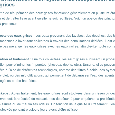
grises
me de récupération des eaux grises fonctionne généralement en plusieurs éta
er et de traiter l’eau avant qu’elle ne soit réutilisée. Voici un aperçu des princip
u processus :
lecte des eaux grises
: Les eaux provenant des lavabos, des douches, des b
machines à laver sont collectées à travers des canalisations dédiées. Il est e
e pas mélanger les eaux grises avec les eaux noires, afin d’éviter toute cont
ration et traitement
: Une fois collectées, les eaux grises subissent un proc
ration pour éliminer les impuretés (cheveux, débris, etc.). Ensuite, elles peuven
tées à l’aide de différentes technologies, comme des filtres à sable, des syst
aviolet, ou des microfiltrations, qui permettent de débarrasser l’eau des agents
ogènes et des bactéries.
ckage
: Après traitement, les eaux grises sont stockées dans un réservoir dé
rvoir doit être équipé de mécanismes de sécurité pour empêcher la proliférati
issures ou de mauvaises odeurs. En fonction de la qualité du traitement, l’e
 stockée pendant plusieurs jours avant d’être utilisée.