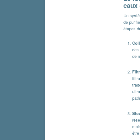
eaux 
Un systè
de purifi
étapes d
Col
des 
de n
Filt
filt
trai
ultr
path
Sto
rése
mois
être