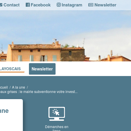
Contact
Facebook
Instagram
Newsletter
LAYOSCAIS
Newsletter
cueil
/
A la une
/
ux grises : le mairie subventionne votre invest...
nne
Démarches en
ligne