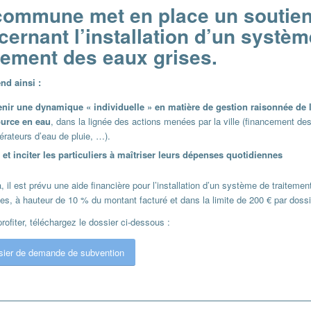
commune met en place un soutie
cernant l’installation d’un systè
itement des eaux grises.
end ainsi :
nir une dynamique « individuelle » en matière de gestion raisonnée de 
ource en eau
, dans la lignée des actions menées par la ville (financement de
érateurs d’eau de pluie, …).
 et inciter les particuliers à maîtriser leurs dépenses quotidiennes
, il est prévu une aide financière pour l’installation d’un système de traitemen
es, à hauteur de 10 % du montant facturé et dans la limite de 200 € par dossi
rofiter, téléchargez le dossier ci-dessous :
sier de demande de subvention