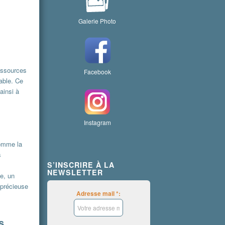
Galerie Photo
essources
Facebook
able. Ce
ainsi à
Instagram
comme la
s
S’INSCRIRE À LA
NEWSLETTER
ne, un
 précieuse
Adresse mail *:
s