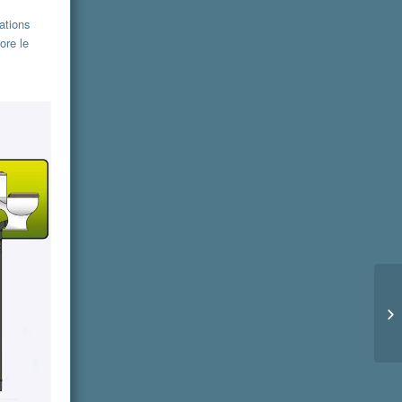
cations
ore le