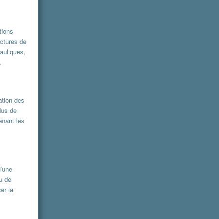
tions
uctures de
auliques,
.
ation des
lus de
enant les
d’une
ou de
er la