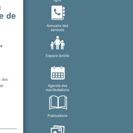
n
me de
Annuaire des
services
la
s
Espace famille
t des
er.
Agenda des
manifestations
Publications