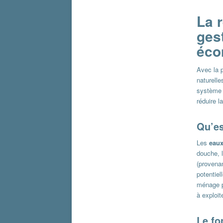
La 
ges
éco
Avec la 
naturell
système p
réduire 
Qu’es
Les
eaux
douche, 
(provenan
potentiel
ménage pe
à exploite
Le fo