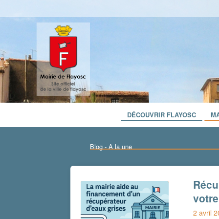
DÉCOUVRIR FLAYOSC
MA
Blog - A la une
Récup
votr
2 avril 