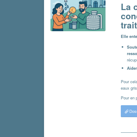
La 
con
tra
Elle ent
Soute
ress
récup
Aider
Pour cela
eaux gris
Pour en p
Dos