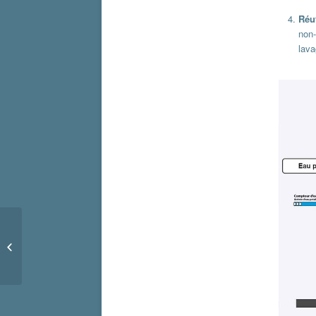
Réut
non-
lava
Travaux de la
déchèterie, tout ce que
vous devez savoir