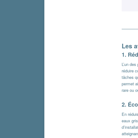
Les a
1.
Réd
L’un des
réduire 
tâches qu
permet ai
rare ou o
2.
Éco
En rédui
eaux gri
d’install
atteignan