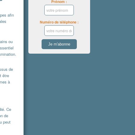
Prénom :
pes afin
ales
Numéro de téléphone :
ains ou
ssentiel
amination.
essus de
t être
èmes à
dié. Ce
on de
au peut