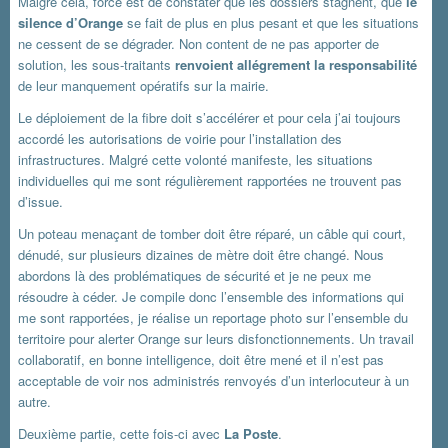
Malgré cela, force est de constater que les dossiers stagnent, que
le
silence d’Orange
se fait de plus en plus pesant et que les situations
ne cessent de se dégrader. Non content de ne pas apporter de
solution, les sous-traitants
renvoient allégrement la responsabilité
de leur manquement opératifs sur la mairie.
Le déploiement de la fibre doit s’accélérer et pour cela j’ai toujours
accordé les autorisations de voirie pour l’installation des
infrastructures. Malgré cette volonté manifeste, les situations
individuelles qui me sont régulièrement rapportées ne trouvent pas
d’issue.
Un poteau menaçant de tomber doit être réparé, un câble qui court,
dénudé, sur plusieurs dizaines de mètre doit être changé. Nous
abordons là des problématiques de sécurité et je ne peux me
résoudre à céder. Je compile donc l’ensemble des informations qui
me sont rapportées, je réalise un reportage photo sur l’ensemble du
territoire pour alerter Orange sur leurs disfonctionnements. Un travail
collaboratif, en bonne intelligence, doit être mené et il n’est pas
acceptable de voir nos administrés renvoyés d’un interlocuteur à un
autre.
Deuxième partie, cette fois-ci avec
La Poste
.