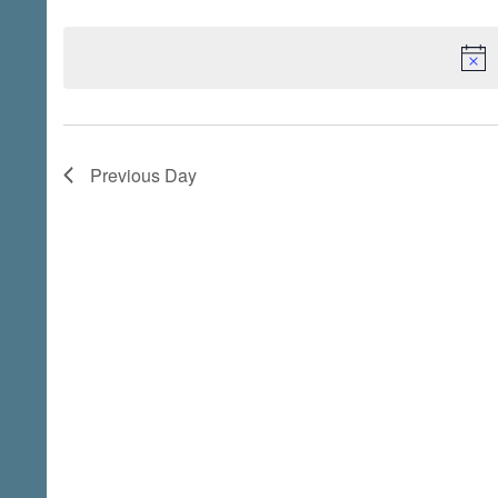
Select
Keyword.
date.
Previous Day