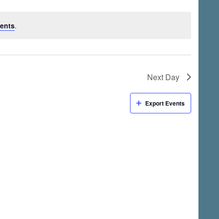
ents
.
Next Day
Export Events