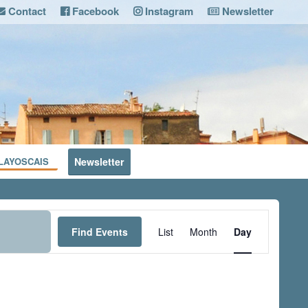
Contact
Facebook
Instagram
Newsletter
LAYOSCAIS
Newsletter
Event
Views
Find Events
List
Month
Day
Navigation