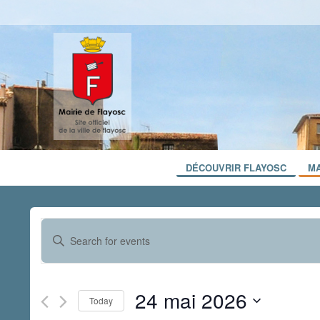
DÉCOUVRIR FLAYOSC
MA
Events
Enter
Search
Keyword.
and
Search
for
Views
24 mai 2026
Events
Today
Navigation
by