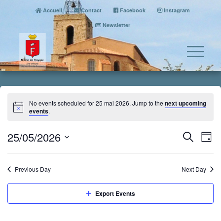
Accueil
Contact
Facebook
Instagram
Newsletter
No events scheduled for 25 mai 2026. Jump to the
next upcoming
events
.
Event
Eve
25/05/2026
Search
Day
Vi
Searc
Select
Nav
date.
and
Previous Day
Next Day
Views
Naviga
Export Events