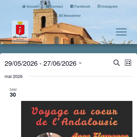
Accueil
Contact
Facebook
Instagram
Newsletter
Event
Eve
29/05/2026
 - 
27/06/2026
Search
List
Vi
Searc
Select
Nav
mai 2026
date.
and
Views
SAM
30
Naviga